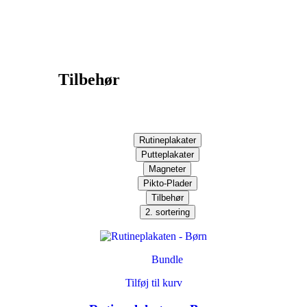
Tilbehør
Rutineplakater
Putteplakater
Magneter
Pikto-Plader
Tilbehør
2. sortering
Bundle
Tilføj til kurv