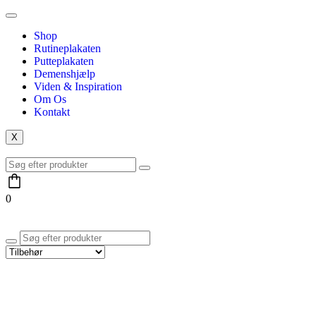
Shop
Rutineplakaten
Putteplakaten
Demenshjælp
Viden & Inspiration
Om Os
Kontakt
X
0