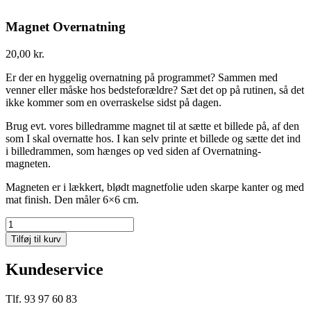
Magnet Overnatning
20,00
kr.
Er der en hyggelig overnatning på programmet? Sammen med
venner eller måske hos bedsteforældre? Sæt det op på rutinen, så det
ikke kommer som en overraskelse sidst på dagen.
Brug evt. vores billedramme magnet til at sætte et billede på, af den
som I skal overnatte hos. I kan selv printe et billede og sætte det ind
i billedrammen, som hænges op ved siden af Overnatning-
magneten.
Magneten er i lækkert, blødt magnetfolie uden skarpe kanter og med
mat finish. Den måler 6×6 cm.
Magnet
Overnatning
Tilføj til kurv
antal
Kundeservice
Tlf. 93 97 60 83