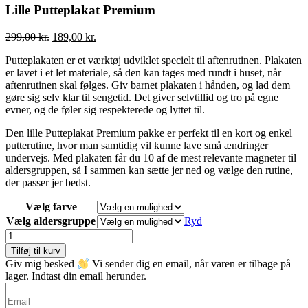
Lille Putteplakat Premium
299,00
kr.
Den
189,00
kr.
Den
oprindelige
aktuelle
Putteplakaten er et værktøj udviklet specielt til aftenrutinen. Plakaten
pris
pris
er lavet i et let materiale, så den kan tages med rundt i huset, når
var:
er:
aftenrutinen skal følges. Giv barnet plakaten i hånden, og lad dem
299,00 kr..
189,00 kr..
gøre sig selv klar til sengetid. Det giver selvtillid og tro på egne
evner, og de føler sig respekterede og lyttet til.
Den lille Putteplakat Premium pakke er perfekt til en kort og enkel
putterutine, hvor man samtidig vil kunne lave små ændringer
undervejs. Med plakaten får du 10 af de mest relevante magneter til
aldersgruppen, så I sammen kan sætte jer ned og vælge den rutine,
der passer jer bedst.
Vælg farve
Vælg aldersgruppe
Ryd
Lille
Putteplakat
Tilføj til kurv
Premium
Giv mig besked
Vi sender dig en email, når varen er tilbage på
antal
lager. Indtast din email herunder.