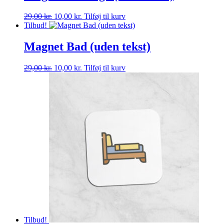
29,00 kr..
10,00 kr..
29,00
kr.
Den
10,00
kr.
Den
Tilføj til kurv
Tilbud!
oprindelige
aktuelle
pris
pris
var:
er:
Magnet Bad (uden tekst)
29,00 kr..
10,00 kr..
29,00
kr.
Den
10,00
kr.
Den
Tilføj til kurv
oprindelige
aktuelle
pris
pris
var:
er:
29,00 kr..
10,00 kr..
Tilbud!