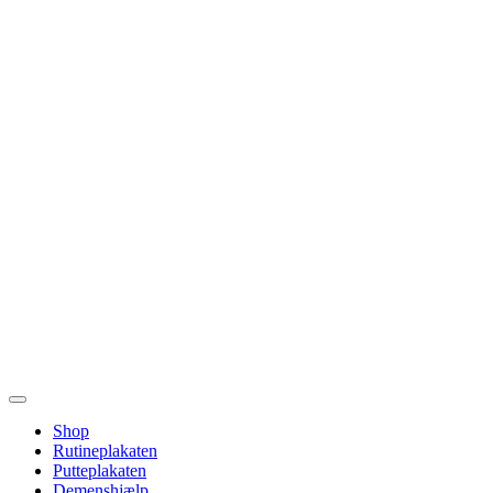
Shop
Rutineplakaten
Putteplakaten
Demenshjælp