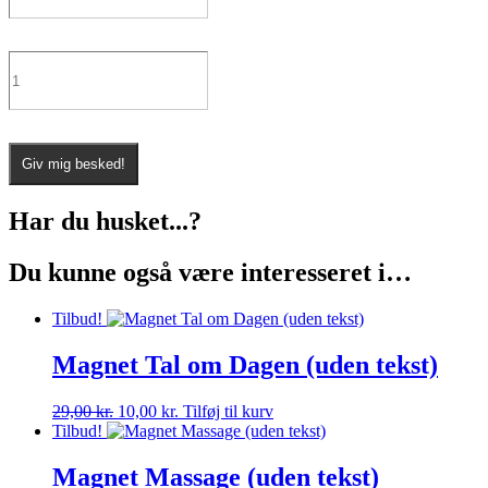
Giv mig besked!
Har du husket...?
Du kunne også være interesseret i…
Tilbud!
Magnet Tal om Dagen (uden tekst)
29,00
kr.
Den
10,00
kr.
Den
Tilføj til kurv
Tilbud!
oprindelige
aktuelle
pris
pris
var:
er:
Magnet Massage (uden tekst)