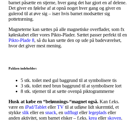
barnet påsætte en stjerne, hver gang det har gjort en af delene.
Det giver en følelse af at opnå noget hver gang og giver en
gulerod til at øve sig – især hvis barnet modsætter sig
pottetræning.
Magneterne kan sættes på alle magnetiske overflader, som fx
køleskabet eller vores Pikto-Plader. Sættet passer perfekt til en
Pikto-Plade 8
, så du kan sætte den op ude på badeværelset,
hvor det giver mest mening.
Pakken indeholder:
5 stk. toilet med gul baggrund til at symbolisere tis
3 stk. toilet med brun baggrund til at symbolisere lort
8 stk. stjerner til at sætte ovenpå piktogrammerne
Husk at købe en “belønnings-“magnet også.
Kan f.eks.
være en
iPad/Tablet
eller
TV
til at udløse lidt skærmtid, et
stykke
slik
eller en
snack
, en
udflugt
eller
legeplads
eller
anden aktivitet, som barnet elsker – f.eks.
krea
eller
skoven
.