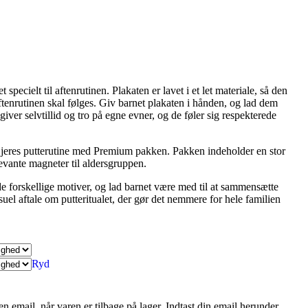
 specielt til aftenrutinen. Plakaten er lavet i et let materiale, så den
ftenrutinen skal følges. Giv barnet plakaten i hånden, og lad dem
 giver selvtillid og tro på egne evner, og de føler sig respekterede
res putterutine med Premium pakken. Pakken indeholder en stor
evante magneter til aldersgruppen.
 forskellige motiver, og lad barnet være med til at sammensætte
suel aftale om putteritualet, der gør det nemmere for hele familien
Ryd
en email, når varen er tilbage på lager. Indtast din email herunder.