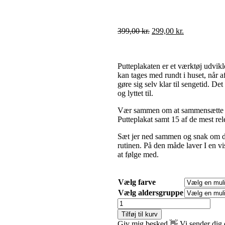
399,00
kr.
299,00
kr.
Putteplakaten er et værktøj udviklet
kan tages med rundt i huset, når a
gøre sig selv klar til sengetid. Det
og lyttet til.
Vær sammen om at sammensætte je
Putteplakat samt 15 af de mest rel
Sæt jer ned sammen og snak om de
rutinen. På den måde laver I en vi
at følge med.
Vælg farve
Vælg aldersgruppe
Tilføj til kurv
Giv mig besked 👋
Vi sender dig 