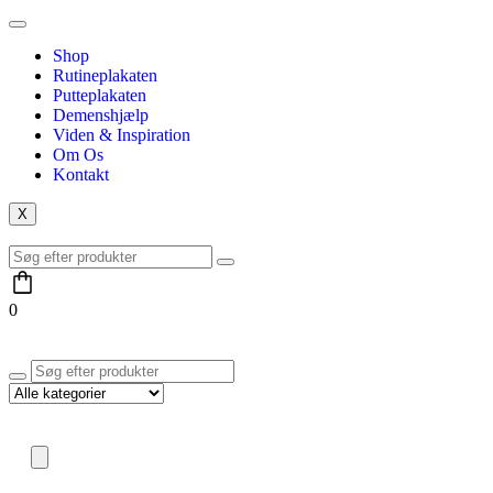
Shop
Rutineplakaten
Putteplakaten
Demenshjælp
Viden & Inspiration
Om Os
Kontakt
X
0