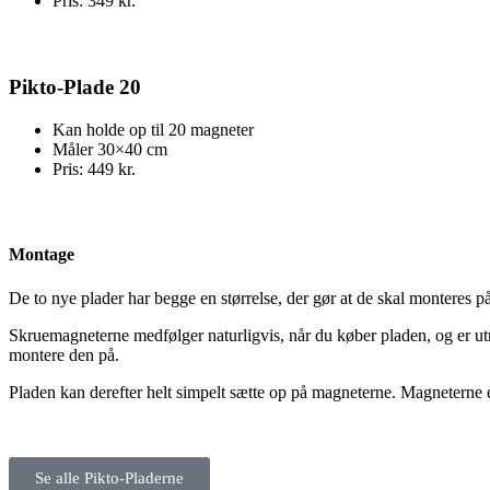
Pris: 349 kr.
Pikto-Plade 20
Kan holde op til 20 magneter
Måler 30×40 cm
Pris: 449 kr.
Montage
De to nye plader har begge en størrelse, der gør at de skal montere
Skruemagneterne medfølger naturligvis, når du køber pladen, og er ut
montere den på.
Pladen kan derefter helt simpelt sætte op på magneterne. Magneterne er
Se alle Pikto-Pladerne