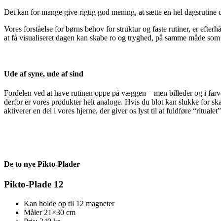
Det kan for mange give rigtig god mening, at sætte en hel dagsrutine
Vores forståelse for børns behov for struktur og faste rutiner, er eft
at få visualiseret dagen kan skabe ro og tryghed, på samme måde som ma
Ude af syne, ude af sind
Fordelen ved at have rutinen oppe på væggen – men billeder og i farv
derfor er vores produkter helt analoge. Hvis du blot kan slukke for sk
aktiverer en del i vores hjerne, der giver os lyst til at fuldføre “ritu
De to nye Pikto-Plader
Pikto-Plade 12
Kan holde op til 12 magneter
Måler 21×30 cm