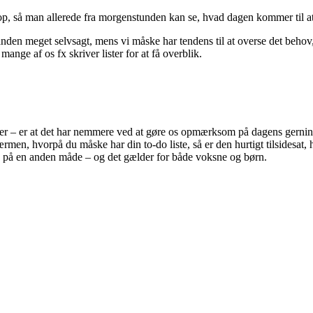
 op, så man allerede fra morgenstunden kan se, hvad dagen kommer til 
erhånden meget selvsagt, mens vi måske har tendens til at overse det beh
nge af os fx skriver lister for at få overblik.
er – er at det har nemmere ved at gøre os opmærksom på dagens gerninge
ærmen, hvorpå du måske har din to-do liste, så er den hurtigt tilsidesat,
alet” på en anden måde – og det gælder for både voksne og børn.