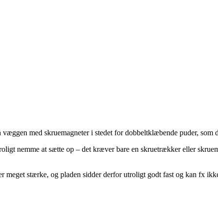
s på væggen med skruemagneter i stedet for dobbeltklæbende puder, som
roligt nemme at sætte op – det kræver bare en skruetrækker eller skruem
 meget stærke, og pladen sidder derfor utroligt godt fast og kan fx ikke