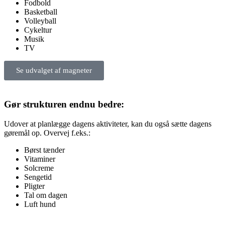
Fodbold
Basketball
Volleyball
Cykeltur
Musik
TV
Se udvalget af magneter
Gør strukturen endnu bedre:
Udover at planlægge dagens aktiviteter, kan du også sætte dagens
gøremål op. Overvej f.eks.:
Børst tænder
Vitaminer
Solcreme
Sengetid
Pligter
Tal om dagen
Luft hund