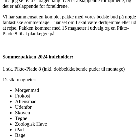
“må jeg se iPad?” dagen lang. Det er afslappende for børnene, og
det er afslappende for forældrene.
Vi har sammensat en komplet pakke med vores bedste bud på nogle
fantastiske sommerdage – uanset om I skal være derhjemme eller ud
at rejse. Pakken kommer med 15 magneter i udvalg og en Pikto-
Plade 8 til at planlægge på.
Sommerpakken 2024 indeholder:
1 stk. Pikto-Plade 8 (inkl. dobbeltklæbende puder til montage)
15 stk. magneter:
Morgenmad
Frokost
Aftensmad
Udenfor
Skoven
Tegne
Zoologisk Have
iPad
Bage