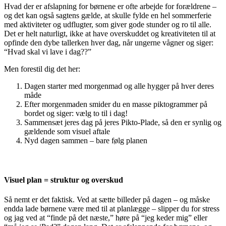
Hvad der er afslapning for børnene er ofte arbejde for forældrene –
og det kan også sagtens gælde, at skulle fylde en hel sommerferie
med aktiviteter og udflugter, som giver gode stunder og ro til alle.
Det er helt naturligt, ikke at have overskuddet og kreativiteten til at
opfinde den dybe tallerken hver dag, når ungerne vågner og siger:
“Hvad skal vi lave i dag??”
Men forestil dig det her:
Dagen starter med morgenmad og alle hygger på hver deres
måde
Efter morgenmaden smider du en masse piktogrammer på
bordet og siger: vælg to til i dag!
Sammensæt jeres dag på jeres Pikto-Plade, så den er synlig og
gældende som visuel aftale
Nyd dagen sammen – bare følg planen
Visuel plan = struktur og overskud
Så nemt er det faktisk. Ved at sætte billeder på dagen – og måske
endda lade børnene være med til at planlægge – slipper du for stress
og jag ved at “finde på det næste,” høre på “jeg keder mig” eller